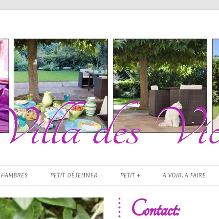
es Violettes
Skip to content
CHAMBRES
PETIT DÉJEUNER
PETIT +
A VOIR, A FAIRE
Contact: