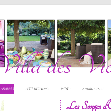
es Violettes
Skip to content
CHAMBRES
PETIT DÉJEUNER
PETIT +
A VOIR, A FAIRE
Les Songes d’