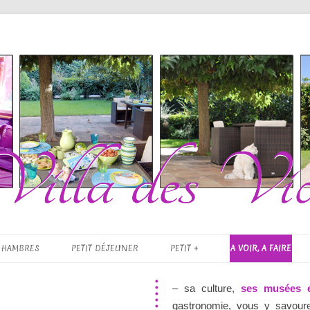
es Violettes
Skip to content
CHAMBRES
PETIT DÉJEUNER
PETIT +
A VOIR, A FAIRE
– sa culture,
ses musées 
gastronomie, vous y savourer