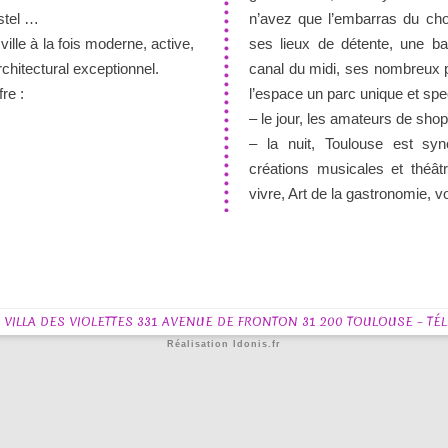
astel …
n’avez que l’embarras du c
ille à la fois moderne, active,
ses lieux de détente, une bal
rchitectural exceptionnel.
canal du midi, ses nombreux pa
re :
l’espace un parc unique et spe
– le jour, les amateurs de sho
– la nuit, Toulouse est syn
créations musicales et théâ
vivre, Art de la gastronomie, v
ILLA DES VIOLETTES 331 AVENUE DE FRONTON 31 200 TOULOUSE – TÉL +3
Réalisation Idonis.fr